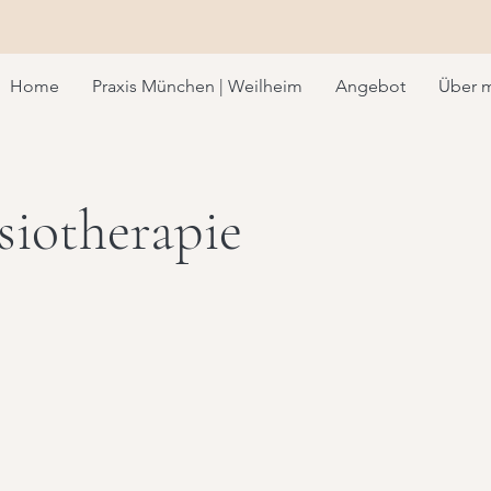
Home
Praxis München | Weilheim
Angebot
Über 
siotherapie