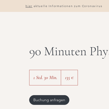
hier
aktuelle Informationen zum Coronavirus
90 Minuten Phy
135
Euro
1 Std. 30 Min.
1
135 €
S
t
d
Buchung anfragen
3