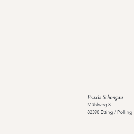
0
M
i
n
.
Praxis Schongau
Mühlweg 8
82398 Etting / Polling